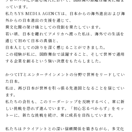
っています。
私たちYS MEDIA AGENCYは、日本からの海外進出および海
外からの日本進出の支援を通じて、
異文化間の架け橋としての役割を果たしています。
若い頃、日本を離れてアメリカへ渡った私は、海外での生活を
通じて初めて日本の真価と、
日本人としての誇りを深く感じることができました。
この経験が私に、国際舞台で活躍すること、そして世界で通用
する企業を創るという強い決意をもたらしました。
かつてITとエンターテインメントの分野で世界をリードしてい
た日本。
私は、再び日本が世界を引っ張る先進国となることを信じてい
ます。
私たちの会社も、このリーダーシップを反映するべく、常に新
しい挑戦を恐れず進んでいます。「初心忘るべからず」をモッ
トーに、新たな挑戦を続け、常に成長を目指しています。
私たちはクライアントとの深い信頼関係を築きながら、多文化